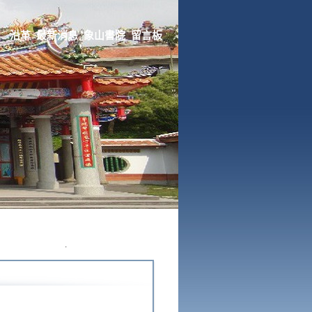
沿革
最新消息
象山書院
留言板
.