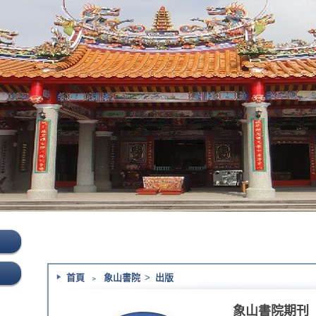
首頁
﹥
象山書院
>
出版
象山書院期刊